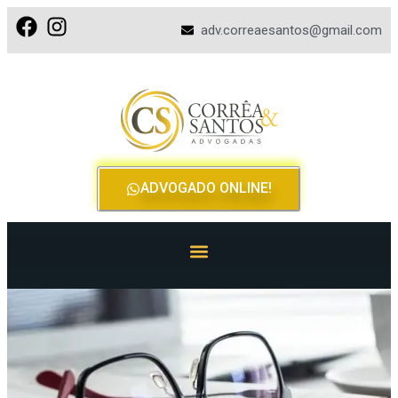
adv.correaesantos@gmail.com
ADVOGADO ONLINE!