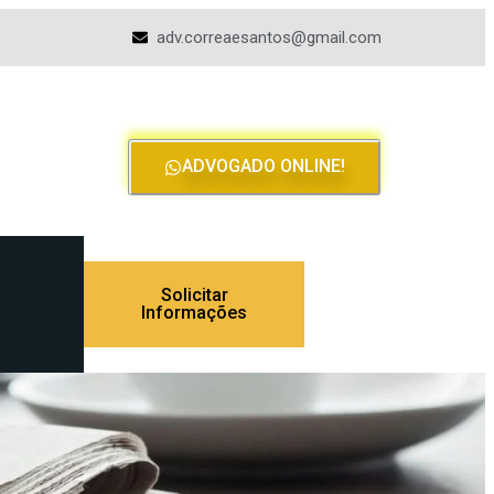
adv.correaesantos@gmail.com
ADVOGADO ONLINE!
Solicitar
Informações