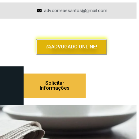
adv.correaesantos@gmail.com
ADVOGADO ONLINE!
Solicitar
Informações