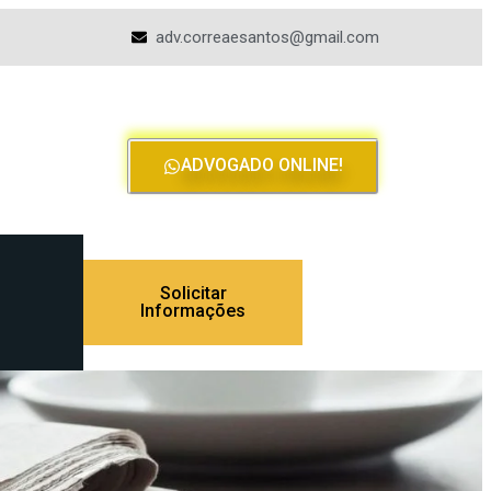
adv.correaesantos@gmail.com
ADVOGADO ONLINE!
Solicitar
Informações